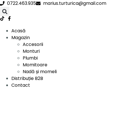
0722.463.935
marius.turturica@gmail.com
Acasă
Magazin
Accesorii
Monturi
Plumbi
Momitoare
Nadă și momeli
Distribuție B2B
Contact