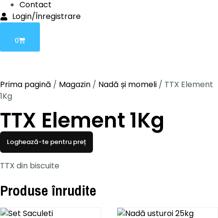
Contact
Login/Înregistrare
0
Prima pagină
/
Magazin
/
Nadă și momeli
/ TTX Element
1Kg
TTX Element 1Kg
Loghează-te pentru preț
TTX din biscuite
Produse înrudite