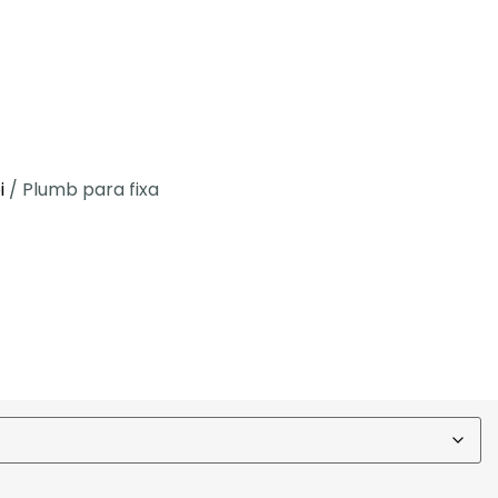
i
/ Plumb para fixa