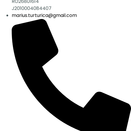
RO26801614
J2010004084407
marius.turturica@gmail.com