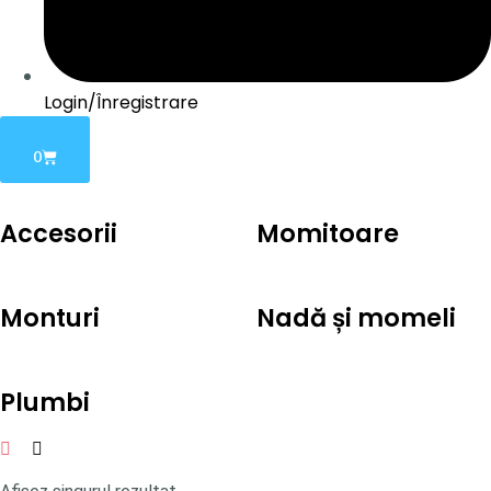
Login/Înregistrare
0
Accesorii
Momitoare
Monturi
Nadă și momeli
Plumbi