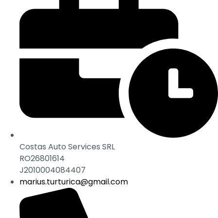
Costas Auto Services SRL
RO26801614
J2010004084407
marius.turturica@gmail.com