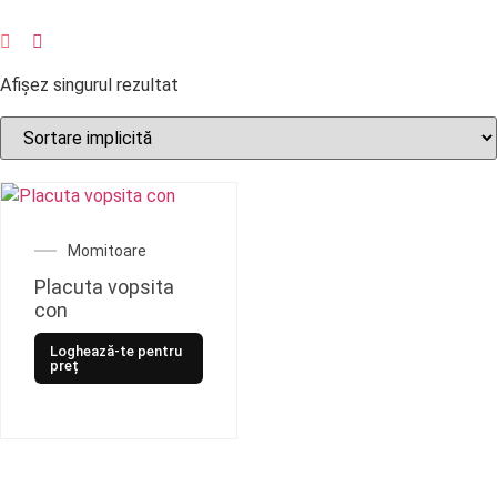
Afișez singurul rezultat
Momitoare
Placuta vopsita
con
Loghează-te pentru
preț